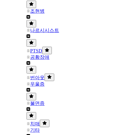
조현병
나르시시스트
PTSD
공황장애
번아웃
우울증
불면증
치매
기타