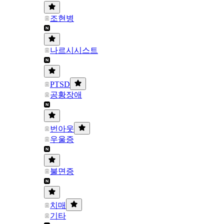
조현병
나르시시스트
PTSD
공황장애
번아웃
우울증
불면증
치매
기타