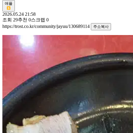
애플
2026.05.24 21:58
조회
29
추천
0
스크랩
0
https://trost.co.kr/community/jayuu/130689114
주소복사