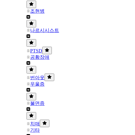
조현병
나르시시스트
PTSD
공황장애
번아웃
우울증
불면증
치매
기타