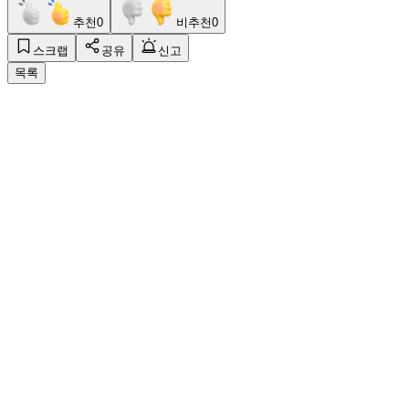
추천
0
비추천
0
스크랩
공유
신고
목록