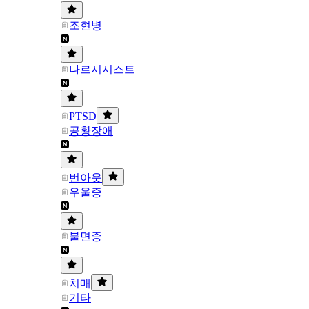
조현병
나르시시스트
PTSD
공황장애
번아웃
우울증
불면증
치매
기타