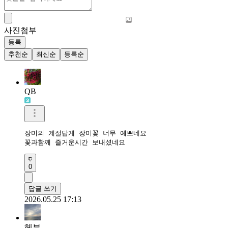
사진첨부
등록
추천순
최신순
등록순
QB
장미의 계절답게 장미꽃 너무 예쁘네요 

꽃과함께 즐거운시간 보내셨네요 
0
답글 쓰기
2026.05.25 17:13
헤븐