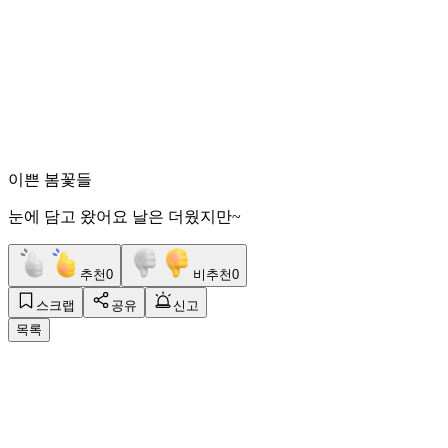
이쁜 봄꽃들
눈에 담고 왔어요 날은 더웠지만~
추천
0
비추천
0
스크랩
공유
신고
목록