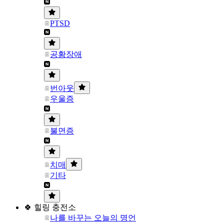
PTSD
공황장애
번아웃
우울증
불면증
치매
기타
🍀 힐링 충전소
나를 바꾸는 오늘의 명언