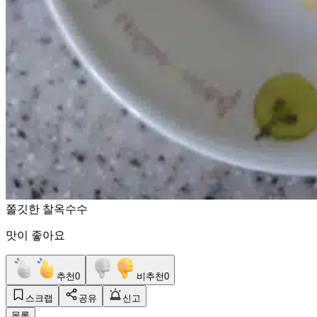
쫄깃한 찰옥수수
맛이 좋아요
추천
0
비추천
0
스크랩
공유
신고
목록