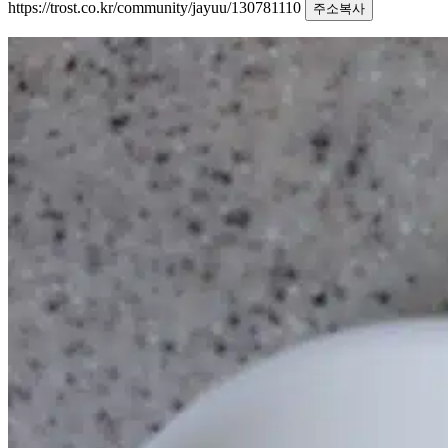
https://trost.co.kr/community/jayuu/130781110
주소복사