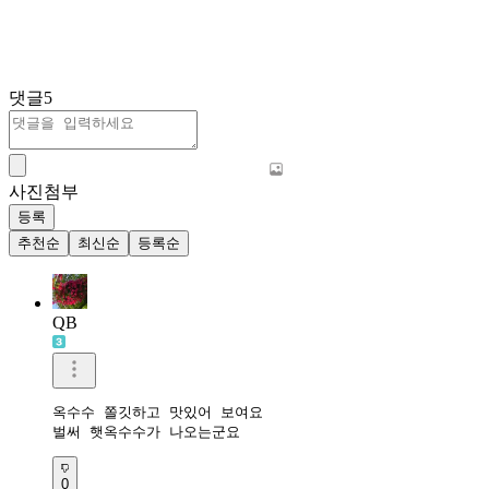
댓글
5
사진첨부
등록
추천순
최신순
등록순
QB
옥수수 쫄깃하고 맛있어 보여요 

벌써 햇옥수수가 나오는군요
0