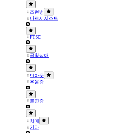
조현병
나르시시스트
PTSD
공황장애
번아웃
우울증
불면증
치매
기타