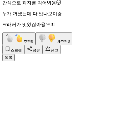
간식으로 과자를 먹어봐용😽
두개 꺼냈는데 다 맛나보이죵
크래커가 맛있잖아용^^!!!
추천
0
비추천
0
스크랩
공유
신고
목록