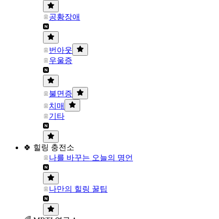
공황장애
번아웃
우울증
불면증
치매
기타
🍀 힐링 충전소
나를 바꾸는 오늘의 명언
나만의 힐링 꿀팁