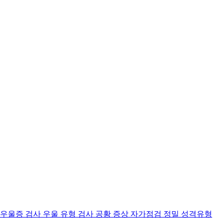
 우울증 검사
우울 유형 검사
공황 증상 자가점검
정밀 성격유형