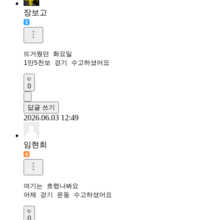
장보고
뜨거웠던 화요일

1만5천보 걷기 수고하셨어요 
0
답글 쓰기
2026.06.03 12:49
임현희
여기는 흐렸나봐요

어제 걷기 운동 수고하셨어요
0