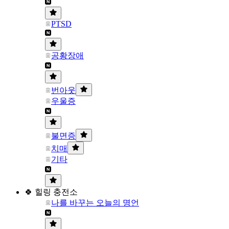
PTSD
공황장애
번아웃
우울증
불면증
치매
기타
🍀 힐링 충전소
나를 바꾸는 오늘의 명언