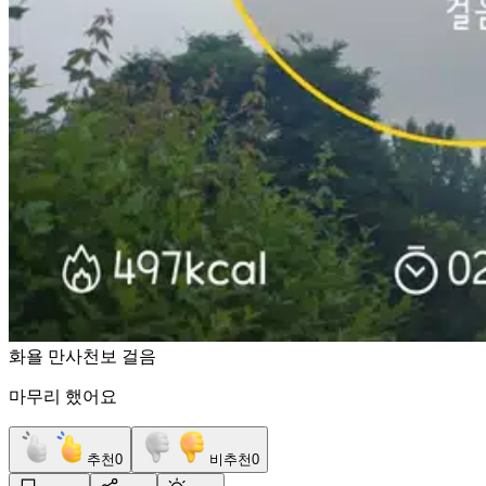
화욜 만사천보 걸음
마무리 했어요
추천
0
비추천
0