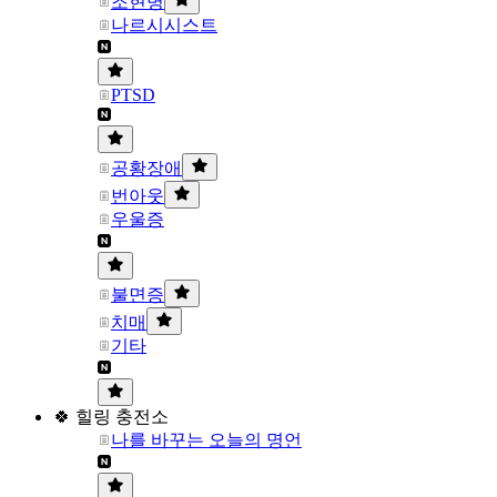
조현병
나르시시스트
PTSD
공황장애
번아웃
우울증
불면증
치매
기타
🍀 힐링 충전소
나를 바꾸는 오늘의 명언