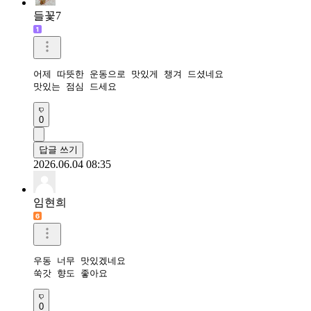
들꽃7
어제 따뜻한 운동으로 맛있게 챙겨 드셨네요

맛있는 점심 드세요
0
답글 쓰기
2026.06.04 08:35
임현희
우동 너무 맛있겠네요

쑥갓 향도 좋아요
0