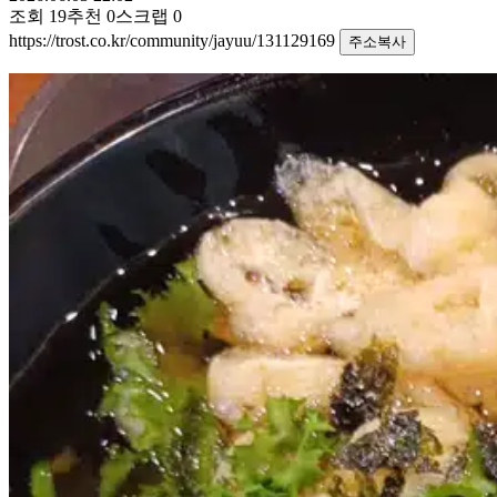
조회
19
추천
0
스크랩
0
https://trost.co.kr/community/jayuu/131129169
주소복사