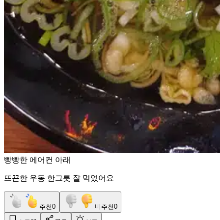
빵빵한 에어컨 아래
뜨끈한 우동 한그릇 잘 먹었어요
추천
0
비추천
0