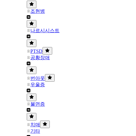
조현병
나르시시스트
PTSD
공황장애
번아웃
우울증
불면증
치매
기타