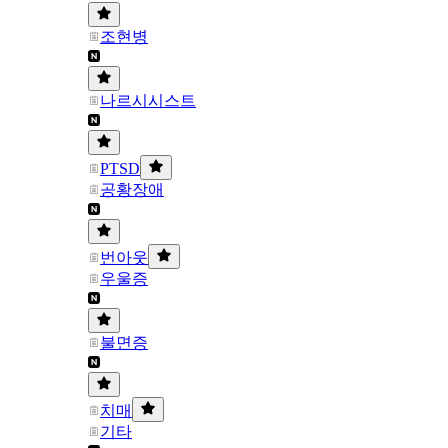
조현병
나르시시스트
PTSD
공황장애
번아웃
우울증
불면증
치매
기타