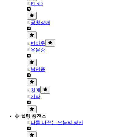
PTSD
공황장애
번아웃
우울증
불면증
치매
기타
🍀 힐링 충전소
나를 바꾸는 오늘의 명언