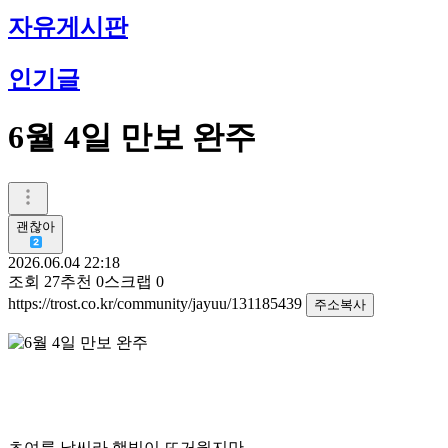
자유게시판
인기글
6월 4일 만보 완주
괜찮아
2026.06.04 22:18
조회
27
추천
0
스크랩
0
https://trost.co.kr/community/jayuu/131185439
주소복사
초여름 날씨라 햇빛이 뜨거웠지만