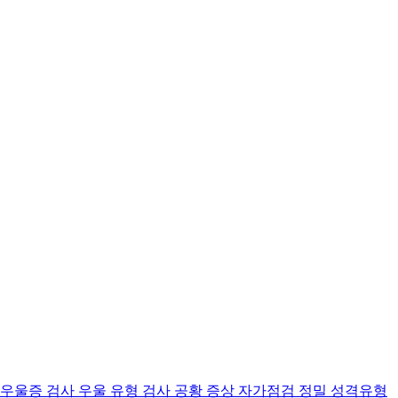
 우울증 검사
우울 유형 검사
공황 증상 자가점검
정밀 성격유형