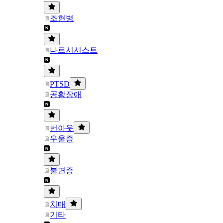
조현병
나르시시스트
PTSD
공황장애
번아웃
우울증
불면증
치매
기타