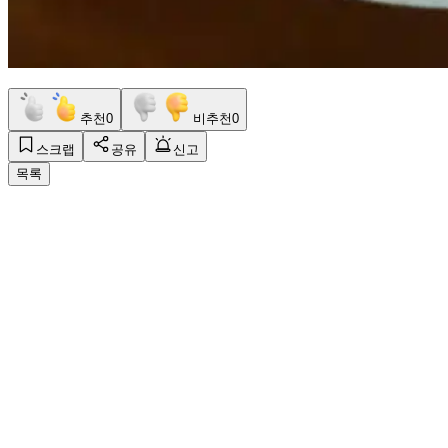
추천
0
비추천
0
스크랩
공유
신고
목록