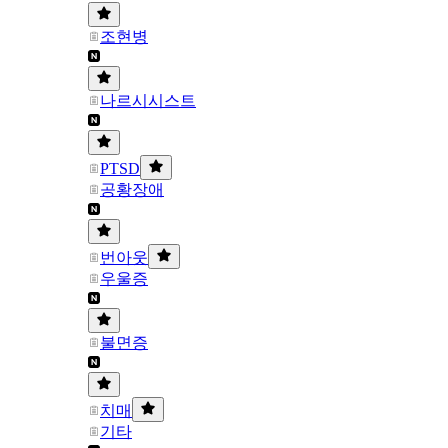
조현병
나르시시스트
PTSD
공황장애
번아웃
우울증
불면증
치매
기타