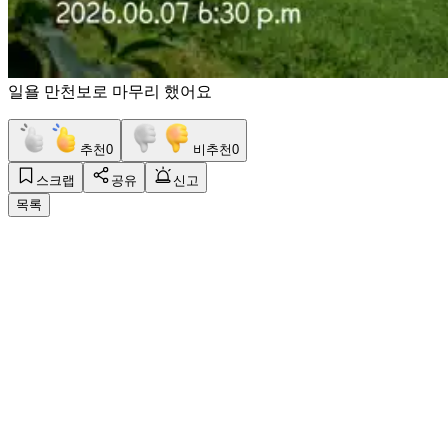
일욜 만천보로 마무리 했어요
추천
0
비추천
0
스크랩
공유
신고
목록