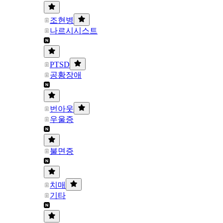
조현병
나르시시스트
PTSD
공황장애
번아웃
우울증
불면증
치매
기타