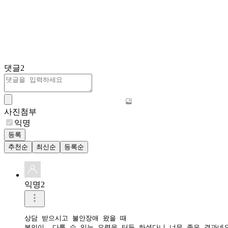
댓글
2
사진첨부
익명
등록
추천순
최신순
등록순
익명2
상담 받으시고 불안장애 왔을 때

본인이  다룰 수 있는 요령을 터득 하셨다니 너무 좋은 결과네