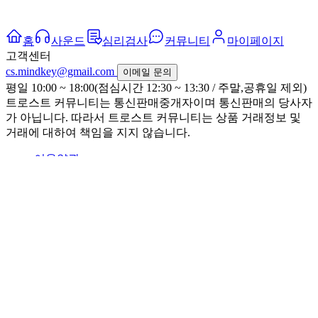
홈
사운드
심리검사
커뮤니티
마이페이지
고객센터
cs.mindkey@gmail.com
이메일 문의
평일 10:00 ~ 18:00(점심시간 12:30 ~ 13:30 / 주말,공휴일 제외)
트로스트 커뮤니티는 통신판매중개자이며 통신판매의 당사자
가 아닙니다. 따라서 트로스트 커뮤니티는 상품 거래정보 및
거래에 대하여 책임을 지지 않습니다.
이용약관
개인정보처리방침
공지사항
FAQ 도움말
광고 제휴 문의
크리에이터
대표이사 : 나승균
사업자등록번호 : 101-86-16191
서울특별시
강남구 역삼로3길 17 (혜진빌딩 8층)
© 2023 DAIN Co Ltd., All rights reserved.