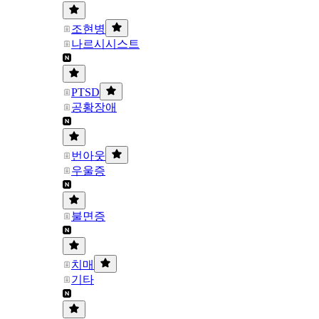
조현병
나르시시스트
PTSD
공황장애
번아웃
우울증
불면증
치매
기타