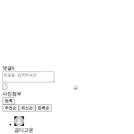
댓글
6
사진첨부
등록
추천순
최신순
등록순
곱디고운