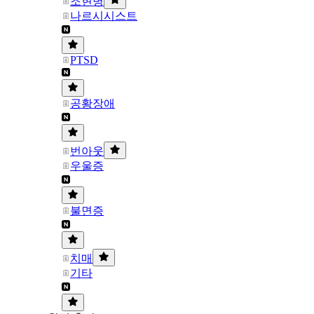
조현병
나르시시스트
PTSD
공황장애
번아웃
우울증
불면증
치매
기타