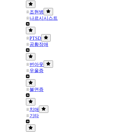
조현병
나르시시스트
PTSD
공황장애
번아웃
우울증
불면증
치매
기타