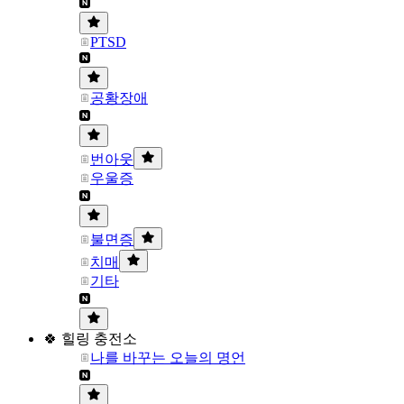
PTSD
공황장애
번아웃
우울증
불면증
치매
기타
🍀 힐링 충전소
나를 바꾸는 오늘의 명언