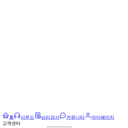
홈
사운드
심리검사
커뮤니티
마이페이지
고객센터