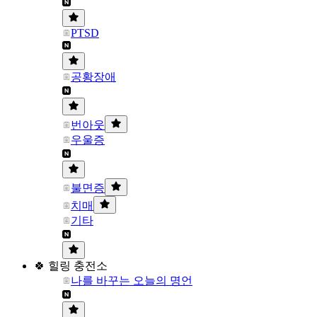
PTSD
공황장애
번아웃
우울증
불면증
치매
기타
🍀 힐링 충전소
나를 바꾸는 오늘의 명언