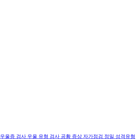
 우울증 검사
우울 유형 검사
공황 증상 자가점검
정밀 성격유형