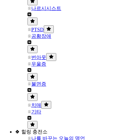
나르시시스트
PTSD
공황장애
번아웃
우울증
불면증
치매
기타
🍀 힐링 충전소
나를 바꾸는 오늘의 명언