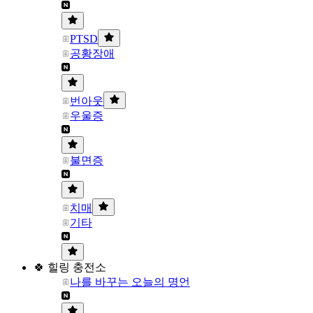
PTSD
공황장애
번아웃
우울증
불면증
치매
기타
🍀 힐링 충전소
나를 바꾸는 오늘의 명언