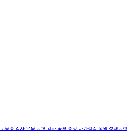
 우울증 검사
우울 유형 검사
공황 증상 자가점검
정밀 성격유형