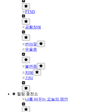
PTSD
공황장애
번아웃
우울증
불면증
치매
기타
🍀 힐링 충전소
나를 바꾸는 오늘의 명언