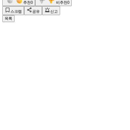
추천
0
비추천
0
스크랩
공유
신고
목록