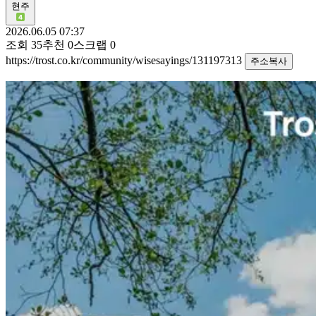
현주
2026.06.05 07:37
조회
35
추천
0
스크랩
0
https://trost.co.kr/community/wisesayings/131197313
주소복사