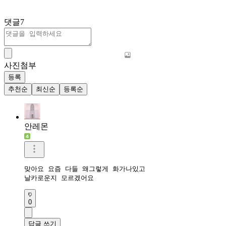
댓글
7
사진첨부
등록
추천순
최신순
등록순
안레몬
맞아요 요즘 다들 왜그렇게 화가나있고

날카로운지 모르겠어요
0
답글 쓰기