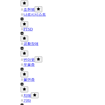
조현병
나르시시스트
PTSD
공황장애
번아웃
우울증
불면증
치매
기타