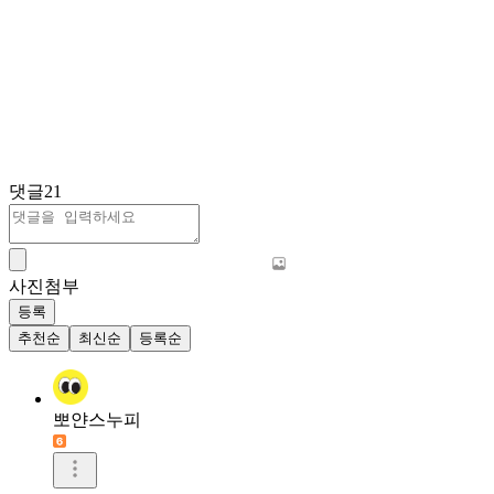
댓글
21
사진첨부
등록
추천순
최신순
등록순
뽀얀스누피