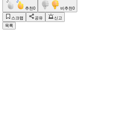
추천
0
비추천
0
스크랩
공유
신고
목록