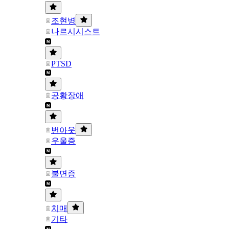
조현병
나르시시스트
PTSD
공황장애
번아웃
우울증
불면증
치매
기타