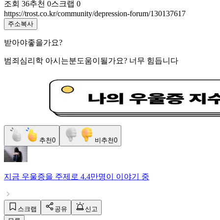
조회
36
추천
0
스크랩
0
https://trost.co.kr/community/depression-forum/130137617
주소복사
받아야좋을가요?
범죄심리학 아시는분도움이될가요? 너무 힘듭니다
추천
0
비추천
0
지금
우울증
을 주제로
4.4만명
이 이야기 중
스크랩
공유
신고