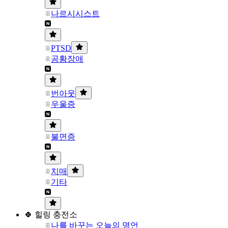
나르시시스트
PTSD
공황장애
번아웃
우울증
불면증
치매
기타
🍀 힐링 충전소
나를 바꾸는 오늘의 명언