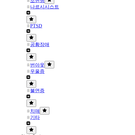
조현병
나르시시스트
PTSD
공황장애
번아웃
우울증
불면증
치매
기타