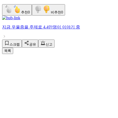
추천
0
비추천
0
지금
우울증
을 주제로
4.4만명
이 이야기 중
스크랩
공유
신고
목록