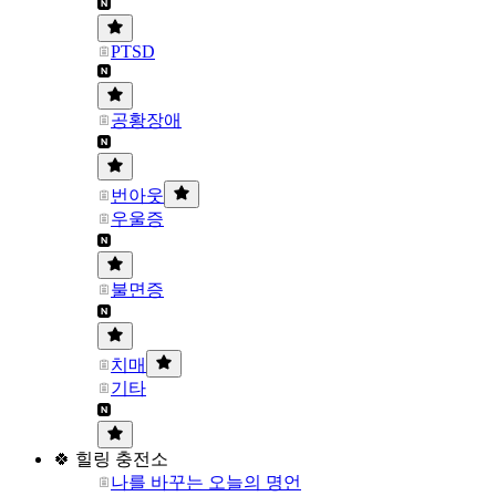
PTSD
공황장애
번아웃
우울증
불면증
치매
기타
🍀 힐링 충전소
나를 바꾸는 오늘의 명언