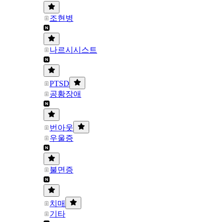
조현병
나르시시스트
PTSD
공황장애
번아웃
우울증
불면증
치매
기타