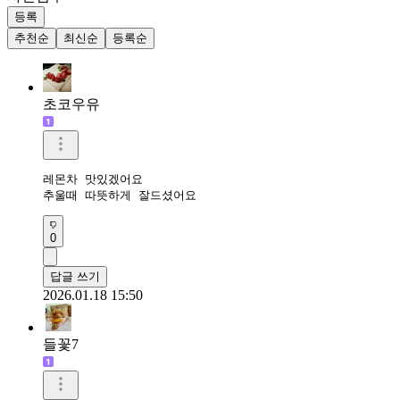
등록
추천순
최신순
등록순
초코우유
레몬차 맛있겠어요 

추울때 따뜻하게 잘드셨어요 
0
답글 쓰기
2026.01.18 15:50
들꽃7