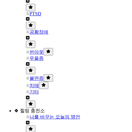
PTSD
공황장애
번아웃
우울증
불면증
치매
기타
🍀 힐링 충전소
나를 바꾸는 오늘의 명언