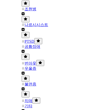
조현병
나르시시스트
PTSD
공황장애
번아웃
우울증
불면증
치매
기타