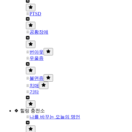
PTSD
공황장애
번아웃
우울증
불면증
치매
기타
🍀 힐링 충전소
나를 바꾸는 오늘의 명언