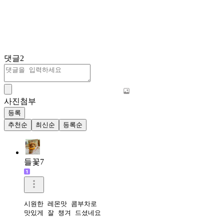
댓글
2
사진첨부
등록
추천순
최신순
등록순
들꽃7
시원한 레몬맛 콤부차로

맛있게 잘 챙겨 드셨네요