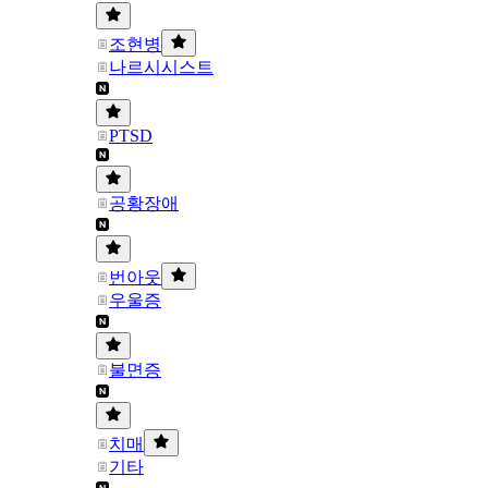
조현병
나르시시스트
PTSD
공황장애
번아웃
우울증
불면증
치매
기타