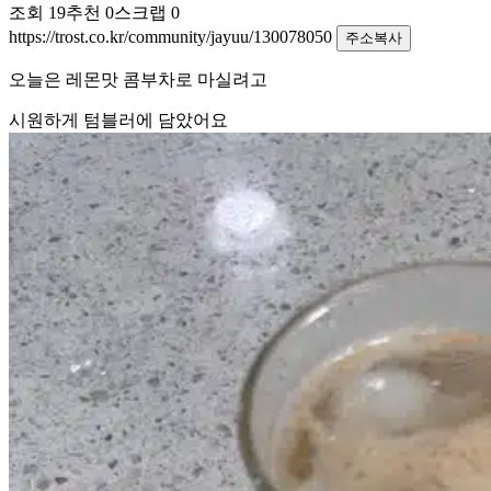
조회
19
추천
0
스크랩
0
https://trost.co.kr/community/jayuu/130078050
주소복사
오늘은 레몬맛 콤부차로 마실려고
시원하게 텀블러에 담았어요