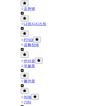
조현병
나르시시스트
PTSD
공황장애
번아웃
우울증
불면증
치매
기타