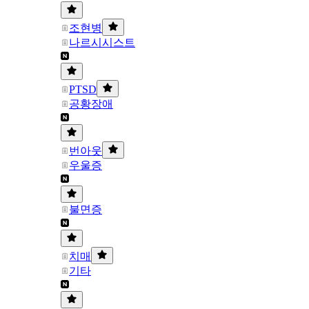
조현병
나르시시스트
PTSD
공황장애
번아웃
우울증
불면증
치매
기타