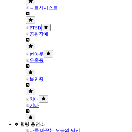
나르시시스트
PTSD
공황장애
번아웃
우울증
불면증
치매
기타
🍀 힐링 충전소
나를 바꾸는 오늘의 명언