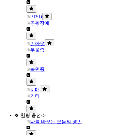
PTSD
공황장애
번아웃
우울증
불면증
치매
기타
🍀 힐링 충전소
나를 바꾸는 오늘의 명언