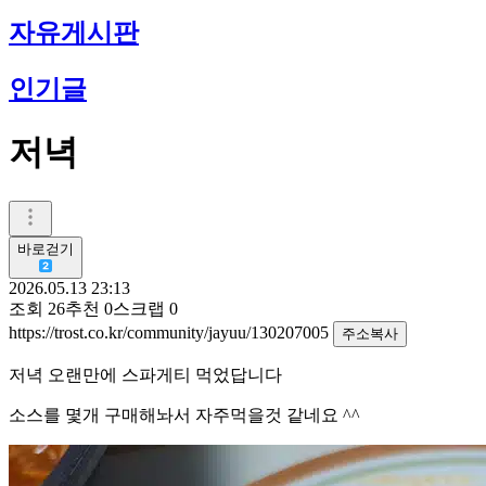
자유게시판
인기글
저녁
바로걷기
2026.05.13 23:13
조회
26
추천
0
스크랩
0
https://trost.co.kr/community/jayuu/130207005
주소복사
저녁 오랜만에 스파게티 먹었답니다
소스를 몇개 구매해놔서 자주먹을것 같네요 ^^