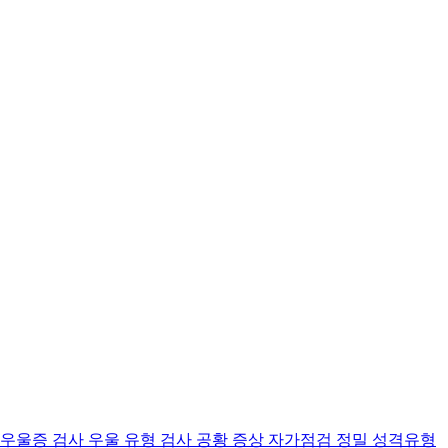
 우울증 검사
우울 유형 검사
공황 증상 자가점검
정밀 성격유형