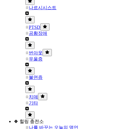
나르시시스트
PTSD
공황장애
번아웃
우울증
불면증
치매
기타
🍀 힐링 충전소
나를 바꾸는 오늘의 명언