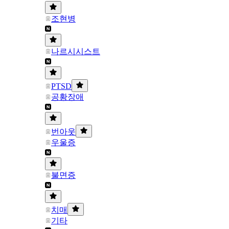
조현병
나르시시스트
PTSD
공황장애
번아웃
우울증
불면증
치매
기타