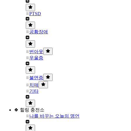
PTSD
공황장애
번아웃
우울증
불면증
치매
기타
🍀 힐링 충전소
나를 바꾸는 오늘의 명언