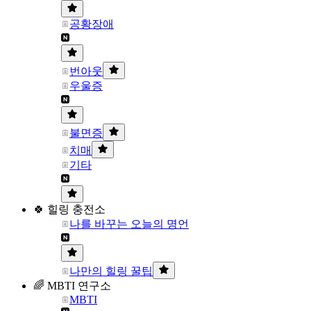
공황장애
번아웃
우울증
불면증
치매
기타
🍀 힐링 충전소
나를 바꾸는 오늘의 명언
나만의 힐링 꿀팁
🌈 MBTI 연구소
MBTI