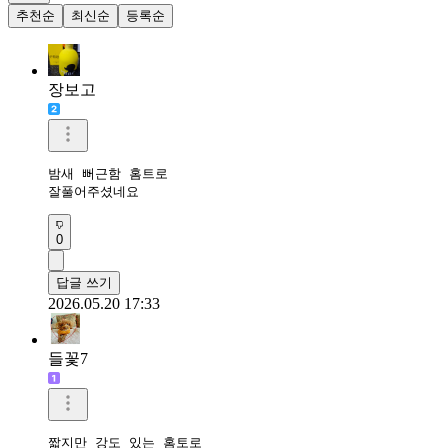
추천순
최신순
등록순
장보고
밤새 뻐근함 홈트로

잘풀어주셨네요
0
답글 쓰기
2026.05.20 17:33
들꽃7
짧지만 강도 있는 홈토로
