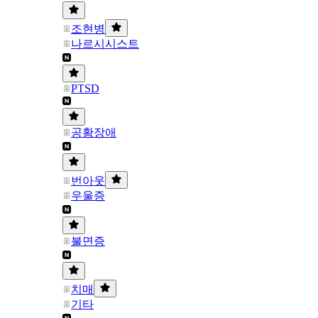
조현병
나르시시스트
PTSD
공황장애
번아웃
우울증
불면증
치매
기타