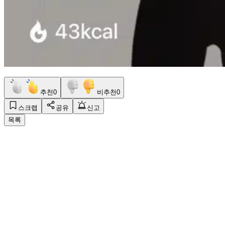
추천
0
비추천
0
스크랩
공유
신고
목록