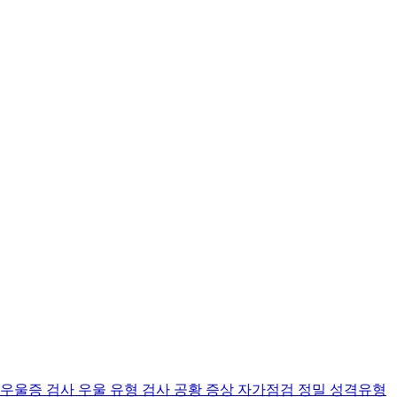
 우울증 검사
우울 유형 검사
공황 증상 자가점검
정밀 성격유형