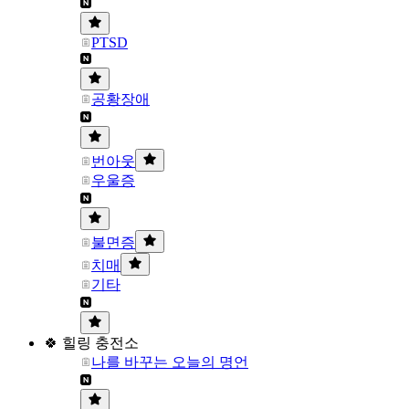
PTSD
공황장애
번아웃
우울증
불면증
치매
기타
🍀 힐링 충전소
나를 바꾸는 오늘의 명언