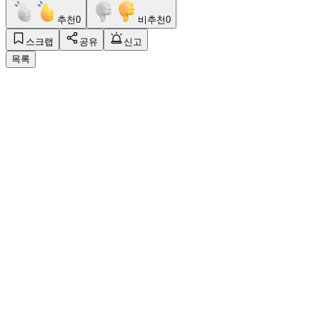
추천
0
비추천
0
스크랩
공유
신고
목록