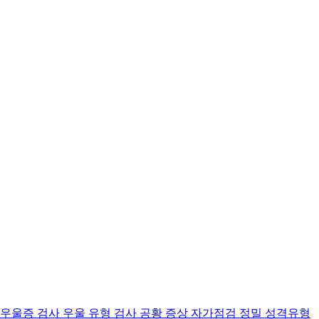
 우울증 검사
우울 유형 검사
공황 증상 자가점검
정밀 성격유형