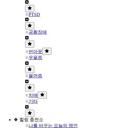
PTSD
공황장애
번아웃
우울증
불면증
치매
기타
🍀 힐링 충전소
나를 바꾸는 오늘의 명언