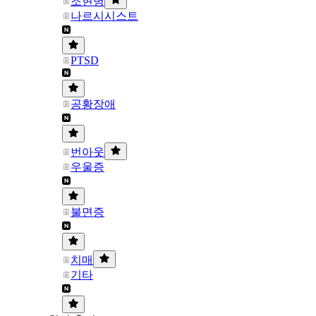
조현병
나르시시스트
PTSD
공황장애
번아웃
우울증
불면증
치매
기타