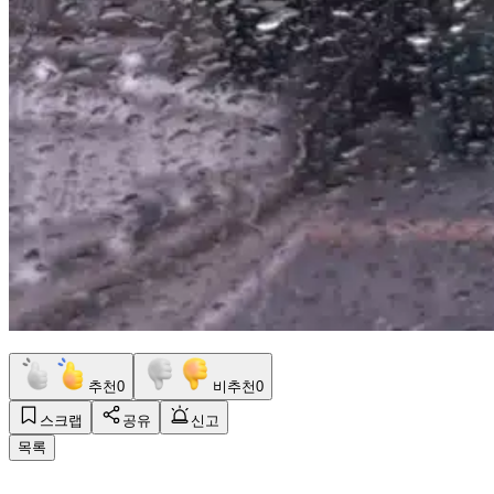
추천
0
비추천
0
스크랩
공유
신고
목록