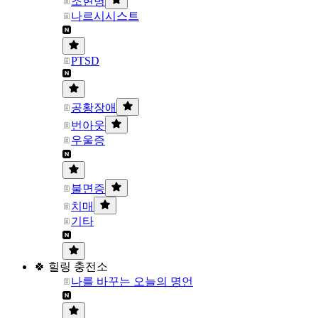
조현병
나르시시스트
PTSD
공황장애
번아웃
우울증
불면증
치매
기타
🍀 힐링 충전소
나를 바꾸는 오늘의 명언