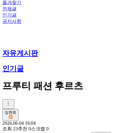
즐겨찾기
전체글
인기글
공지사항
자유게시판
인기글
프루티 패션 후르츠
임현희
2026.06.04 16:04
조회
23
추천
0
스크랩
0