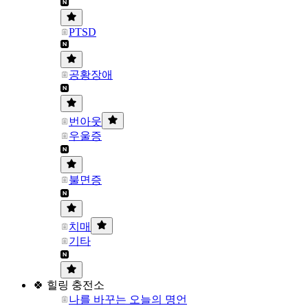
PTSD
공황장애
번아웃
우울증
불면증
치매
기타
🍀 힐링 충전소
나를 바꾸는 오늘의 명언