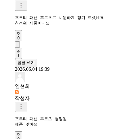
프루티 패션 후르츠로 시원하게 챙겨 드셨네요

청정원 제품이네요
0
1
답글 쓰기
2026.06.04 19:39
임현희
작성자
프루티 패션 후르츠 청정원

제품 맞아요