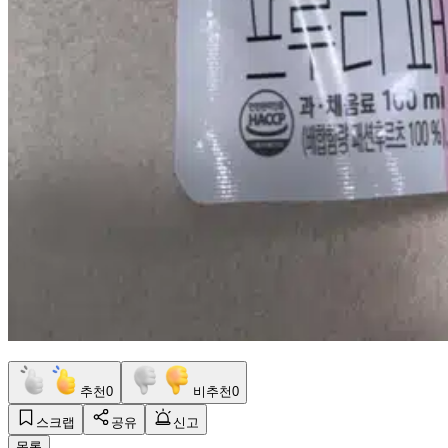
추천
0
비추천
0
스크랩
공유
신고
목록