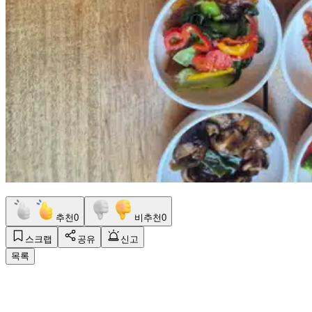
추천
0
비추천
0
스크랩
공유
신고
목록