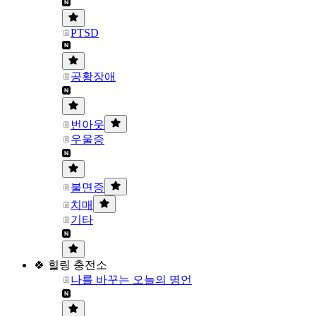
PTSD
공황장애
번아웃
우울증
불면증
치매
기타
🍀 힐링 충전소
나를 바꾸는 오늘의 명언